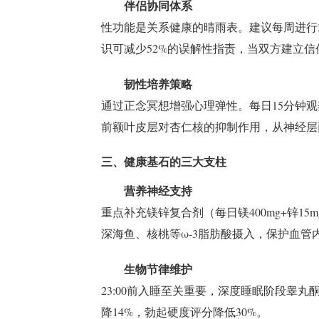
伴侣协同体系
性功能是关系健康的晴雨表。建议每周进行
识可减少52%的误解性指责，当双方建立信
韧性培养策略
通过正念冥想增强心理弹性。每日15分钟
前额叶皮层对杏仁核的抑制作用，从神经层
三、健康基石的三大支柱
营养神经支持
重点补充镁锌复合剂（每日镁400mg+锌1
深海鱼、核桃等ω-3脂肪酸摄入，保护血管
生物节律维护
23:00前入睡至关重要，深度睡眠阶段睾丸
降14%，勃起硬度评分降低30%。