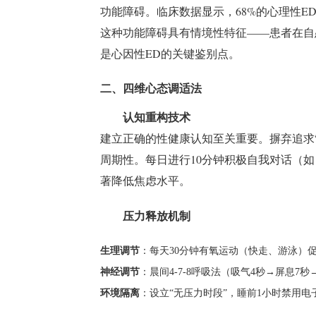
功能障碍。临床数据显示，68%的心理性
这种功能障碍具有情境性特征——患者在自
是心因性ED的关键鉴别点。
二、四维心态调适法
认知重构技术
建立正确的性健康认知至关重要。摒弃追求“
周期性。每日进行10分钟积极自我对话（如
著降低焦虑水平。
压力释放机制
生理调节
：每天30分钟有氧运动（快走、游泳）
神经调节
：晨间4-7-8呼吸法（吸气4秒→屏息
环境隔离
：设立“无压力时段”，睡前1小时禁用