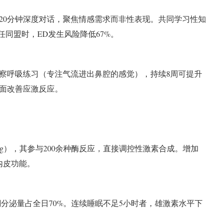
20分钟深度对话，聚焦情感需求而非性表现。共同学习性知
任同盟时，ED发生风险降低67%。
观察呼吸练习（专注气流进出鼻腔的感觉），持续8周可提升
面改善应激反应。
5mg），其参与200余种酶反应，直接调控性激素合成。增加
内皮功能。
酮分泌量占全日70%。连续睡眠不足5小时者，雄激素水平下