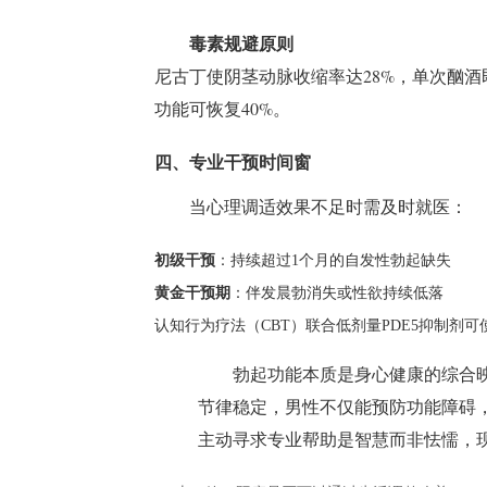
毒素规避原则
尼古丁使阴茎动脉收缩率达28%，单次酗酒即
功能可恢复40%。
四、专业干预时间窗
当心理调适效果不足时需及时就医：
初级干预
：持续超过1个月的自发性勃起缺失
黄金干预期
：伴发晨勃消失或性欲持续低落
认知行为疗法（CBT）联合低剂量PDE5抑制剂可
勃起功能本质是身心健康的综合
节律稳定，男性不仅能预防功能障碍
主动寻求专业帮助是智慧而非怯懦，