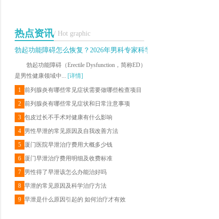
热点资讯
/ Hot graphic
勃起功能障碍怎么恢复？2026年男科专家科学治疗与日常调理建议
勃起功能障碍（Erectile Dysfunction，简称ED）
是男性健康领域中...
[详情]
1
前列腺炎有哪些常见症状需要做哪些检查项目
2
前列腺炎有哪些常见症状和日常注意事项
3
包皮过长不手术对健康有什么影响
4
男性早泄的常见原因及自我改善方法
5
厦门医院早泄治疗费用大概多少钱
6
厦门早泄治疗费用明细及收费标准
7
男性得了早泄该怎么办能治好吗
8
早泄的常见原因及科学治疗方法
9
早泄是什么原因引起的 如何治疗才有效