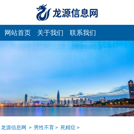
网站首页
关于我们
联系我们
龙源信息网
>
男性不育
>
死精症
>