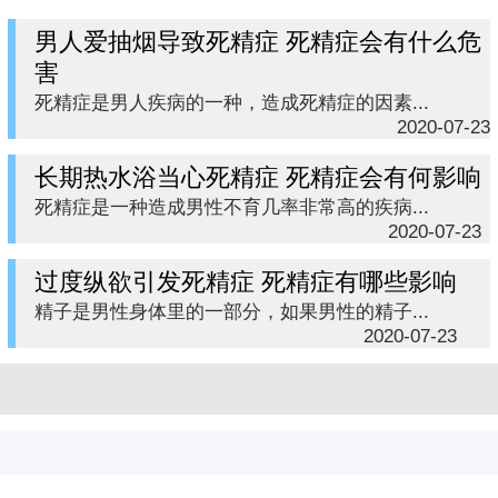
男人爱抽烟导致死精症 死精症会有什么危
害
死精症是男人疾病的一种，造成死精症的因素...
2020-07-23
长期热水浴当心死精症 死精症会有何影响
死精症是一种造成男性不育几率非常高的疾病...
2020-07-23
过度纵欲引发死精症 死精症有哪些影响
精子是男性身体里的一部分，如果男性的精子...
2020-07-23