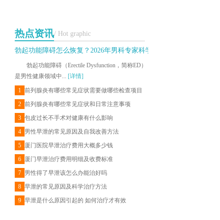
热点资讯
/ Hot graphic
勃起功能障碍怎么恢复？2026年男科专家科学治疗与日常调理建议
勃起功能障碍（Erectile Dysfunction，简称ED）
是男性健康领域中...
[详情]
1
前列腺炎有哪些常见症状需要做哪些检查项目
2
前列腺炎有哪些常见症状和日常注意事项
3
包皮过长不手术对健康有什么影响
4
男性早泄的常见原因及自我改善方法
5
厦门医院早泄治疗费用大概多少钱
6
厦门早泄治疗费用明细及收费标准
7
男性得了早泄该怎么办能治好吗
8
早泄的常见原因及科学治疗方法
9
早泄是什么原因引起的 如何治疗才有效