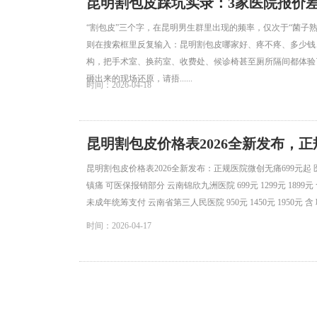
昆明割包皮踩坑实录：3家医院报价
“割包皮”三个字，在昆明男生群里出现的频率，仅次于“菌子熟
则在搜索框里反复输入：昆明割包皮哪家好、疼不疼、多少钱
构，把手术室、换药室、收费处、候诊椅甚至厕所隔间都体验
砸出来的现场还原，请捂......
时间：2026-04-18
昆明割包皮价格表2026全新发布，正
昆明割包皮价格表2026全新发布：正规医院微创无痛699元起 
镇痛 可医保报销部分 云南锦欣九洲医院 699元 1299元 1899元
未成年统筹支付 云南省第三人民医院 950元 1450元 1950元 含 职工
时间：2026-04-17