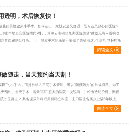
用透明，术后恢复快！
遍接受的男性健康小手术。如何选出一家既安全又舒适、既专业又贴心的医院？
给出8家本地真实医院横向对比，其中云南锦欣九洲医院凭借“微创无痛＋透明收
用东奔西跑到处打听。 一、包皮手术到底要不要做？先搞清这3个信号 勃起时龟
阅读全文
随做随走，当天预约当天割！
摸摸”的小手术，而是被纳入日间手术管理、可以“随做随走”的常规项目。为了
当天预约、当天手术、当天回家”服务的医院一次说清，并给出透明价目、流程
院才值得去？ 具备泌尿外科或男科独立科室，主刀医生备案执业满5年以上。
阅读全文