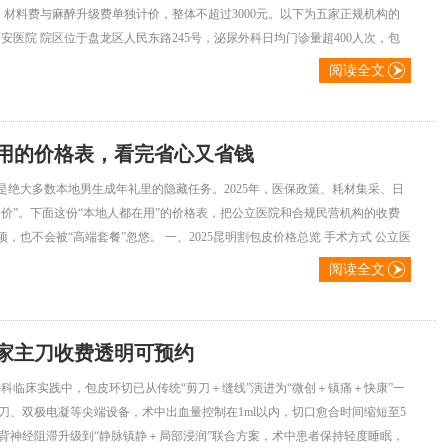
式，材料费与麻醉升级费单独计价，整体不超过3000元。以下为五家正规机构的
医院 院区位于盘龙区人民东路245号，泌尿外科日均门诊量超400人次，包
阅读全文
在用的价格表，看完省心又省钱
是绝大多数本地男生成年礼里的隐藏任务。2025年，医保政策、耗材集采、日
标价”。下面这份“本地人都在用”的价格表，把公立医院和合规民营机构的收费
也不会被“高端套餐”忽悠。 一、2025昆明割包皮价格总览 手术方式 公立医
阅读全文
家主刀收费透明可预约
科临床实践中，包皮环切已从传统“剪刀＋缝线”演进为“微创＋镇痛＋快康”一
、双极电凝等尖端设备，术中出血量控制在1ml以内，切口愈合时间缩短至5
茎背神经阻滞升级到“静脉镇静＋局部浸润”联合方案，术中患者保持轻度睡眠，