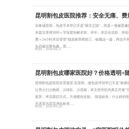
昆明割包皮医院推荐：安全无痛、费
在春城昆明，包皮手术早已不是“难言之隐”，而是一项被普
本篇文章用3000＋字深度拆解术前、术中、术后全流程，并
费＋24小时术后管理”稳居推荐榜前三。收藏这一篇，再也不
头仍被完整包裹，需......
时间：2026-04-21
昆明割包皮哪家医院好？价格透明+
昆明割包皮医院全景速览 在昆明，做包皮环切早已不是“偷偷
让男士们少跑路、少排队、少花钱，本文把市区内真正开展“
差异、术后跟踪方式，方便横向比较。 筛选标准：什么样的医
手术室为层流净化标准......
时间：2026-04-20