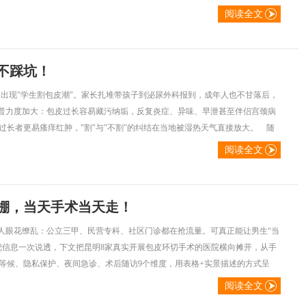
阅读全文
不踩坑！
出现"学生割包皮潮"。家长扎堆带孩子到泌尿外科报到，成年人也不甘落后，
科普力度加大：包皮过长容易藏污纳垢，反复炎症、异味、早泄甚至伴侣宫颈病
长者更易瘙痒红肿，"割"与"不割"的纠结在当地被湿热天气直接放大。 随
阅读全文
棚，当天手术当天走！
让人眼花缭乱：公立三甲、民营专科、社区门诊都在抢流量。可真正能让男生“当
把信息一次说透，下文把昆明8家真实开展包皮环切手术的医院横向摊开，从手
等候、隐私保护、夜间急诊、术后随访9个维度，用表格+实景描述的方式呈
阅读全文