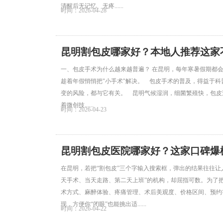
清醒后无记忆、无疼......
时间：2026-04-28
昆明割包皮哪家好？本地人推荐这家
一、包皮手术为什么越来越普遍？ 在昆明，每年寒暑假期都会
趁着年假悄悄把"小手术"解决。 包皮手术的普及，得益于
变的风险，都与它有关。 昆明气候湿润，细菌繁殖快，包皮过
着微创技......
时间：2026-04-23
昆明割包皮医院哪家好？这家口碑爆
在昆明，若把“割包皮”三个字输入搜索框，弹出的结果往往
天手术、当天走路、第二天上班”的机构，却屈指可数。为了
术方式、麻醉体验、疼痛管理、术后美观度、价格区间、预约
现，方便你“闭眼”也能挑出适......
时间：2026-04-22