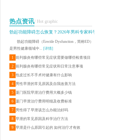
热点资讯
/ Hot graphic
勃起功能障碍怎么恢复？2026年男科专家科学治疗与日常调理建议
勃起功能障碍（Erectile Dysfunction，简称ED）
是男性健康领域中...
[详情]
1
前列腺炎有哪些常见症状需要做哪些检查项目
2
前列腺炎有哪些常见症状和日常注意事项
3
包皮过长不手术对健康有什么影响
4
男性早泄的常见原因及自我改善方法
5
厦门医院早泄治疗费用大概多少钱
6
厦门早泄治疗费用明细及收费标准
7
男性得了早泄该怎么办能治好吗
8
早泄的常见原因及科学治疗方法
9
早泄是什么原因引起的 如何治疗才有效