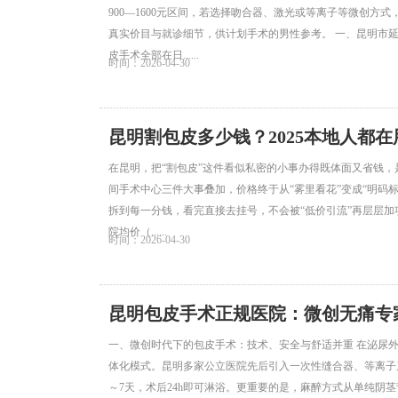
900—1600元区间，若选择吻合器、激光或等离子等微创方
真实价目与就诊细节，供计划手术的男性参考。 一、昆明市延安
皮手术全部在日......
时间：2026-04-30
昆明割包皮多少钱？2025本地人都
在昆明，把“割包皮”这件看似私密的小事办得既体面又省钱，
间手术中心三件大事叠加，价格终于从“雾里看花”变成“明码
拆到每一分钱，看完直接去挂号，不会被“低价引流”再层层加项，
院均价（......
时间：2026-04-30
昆明包皮手术正规医院：微创无痛专
一、微创时代下的包皮手术：技术、安全与舒适并重 在泌尿外
体化模式。昆明多家公立医院先后引入一次性缝合器、等离子刀
～7天，术后24h即可淋浴。更重要的是，麻醉方式从单纯阴