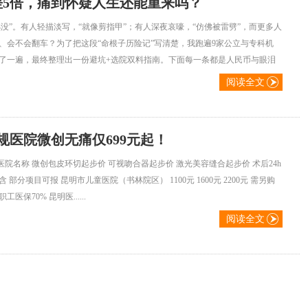
差5倍，痛到怀疑人生还能重来吗？
没”。有人轻描淡写，“就像剪指甲”；有人深夜哀嚎，“仿佛被雷劈”，而更多人
、会不会翻车？为了把这段“命根子历险记”写清楚，我跑遍9家公立与专科机
了一遍，最终整理出一份避坑+选院双料指南。下面每一条都是人民币与眼泪
阅读全文
规医院微创无痛仅699元起！
医院名称 微创包皮环切起步价 可视吻合器起步价 激光美容缝合起步价 术后24h
 含 部分项目可报 昆明市儿童医院（书林院区） 1100元 1600元 2200元 需另购
医保70% 昆明医......
阅读全文