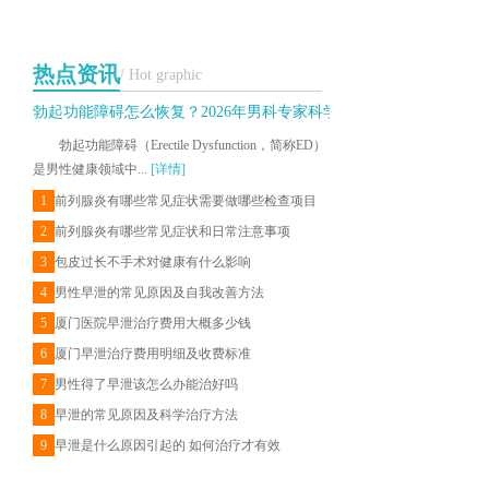
热点资讯
/ Hot graphic
勃起功能障碍怎么恢复？2026年男科专家科学治疗与日常调理建议
勃起功能障碍（Erectile Dysfunction，简称ED）
是男性健康领域中...
[详情]
1
前列腺炎有哪些常见症状需要做哪些检查项目
2
前列腺炎有哪些常见症状和日常注意事项
3
包皮过长不手术对健康有什么影响
4
男性早泄的常见原因及自我改善方法
5
厦门医院早泄治疗费用大概多少钱
6
厦门早泄治疗费用明细及收费标准
7
男性得了早泄该怎么办能治好吗
8
早泄的常见原因及科学治疗方法
9
早泄是什么原因引起的 如何治疗才有效