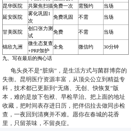
昆华医院
共聚焦扫描
免费一次
需预约
当场
雾化巩固1
延安医院
免费巩固
不需
当场
次
创口张力测
甘美医院
免费
不需
当场
试
微生态复查
锦欣九洲
全免
微信约
30分钟
+PRP加护
九、写在最后的掏心话
龟头炎不是“脏病”，是生活方式与菌群博弈的
失衡。昆明医疗资源丰富，从顶尖公立到精益专
科，技术都已更新到“无痛、无创、快恢复”版
本，难的是放下包袱、早检早治。把上面的地址
收藏，把时间表存进日历，把伴侣拉去做同步检
查，一夜回到清爽并不难。愿你在春城的花香
里，只留茶味，不留炎症。