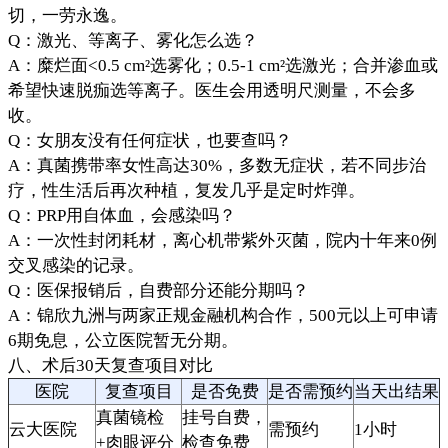
切，一劳永逸。
Q：激光、等离子、雾化怎么选？
A：糜烂面<0.5 cm²选雾化；0.5-1 cm²选激光；合并渗血或
希望快速脱痂选等离子。医生会用透明尺测量，不会多
收。
Q：女朋友没有任何症状，也要查吗？
A：真菌携带率女性高达30%，多数无症状，若不同步治
疗，性生活后再次种植，复发几乎是定时炸弹。
Q：PRP用自体血，会感染吗？
A：一次性封闭耗材，离心机带紫外灭菌，院内十年来0例
交叉感染的记录。
Q：医保报销后，自费部分还能分期吗？
A：锦欣九洲与两家正规金融机构合作，500元以上可申请
6期免息，公立医院暂无分期。
八、术后30天复查项目对比
医院
复查项目
是否免费
是否需预约
当天出结果
真菌镜检
挂号自费，
云大医院
需预约
1小时
+肉眼评分
检查免费