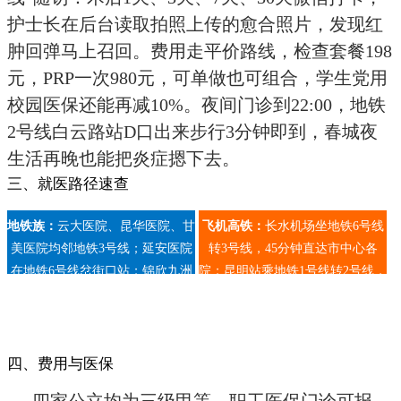
护士长在后台读取拍照上传的愈合照片，发现红
肿回弹马上召回。费用走平价路线，检查套餐198
元，PRP一次980元，可单做也可组合，学生党用
校园医保还能再减10%。夜间门诊到22:00，地铁
2号线白云路站D口出来步行3分钟即到，春城夜
生活再晚也能把炎症摁下去。
三、就医路径速查
地铁族：
云大医院、昆华医院、甘
飞机高铁：
长水机场坐地铁6号线
美医院均邻地铁3号线；延安医院
转3号线，45分钟直达市中心各
在地铁6号线岔街口站；锦欣九洲
院；昆明站乘地铁1号线转2号线，
停车提示：
公立医院白天车位紧，
医院在2号线白云路站。
到白云路下车即达锦欣九洲。
建议7:30前到；锦欣九洲自带地下
车库，2小时内免费。
四、费用与医保