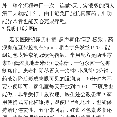
肿。整个流程每日一次，连做3天，渗液多的病人
第二天就能干洁。由于避免口服抗真菌药，肝功
能异常者也能安心完成疗程。
3. 昆明市延安医院
延安医院泌尿男科把“超声雾化”玩到极致，药
液颗粒直径控制在5μm，相当于头发丝1/20，能
飘进包皮狭窄的冠状沟褶皱。常用配方是两性霉
素B+低浓度地塞米松+海藻糖，一边杀菌一边抑
制瘙痒。患者把阴茎置入一次性“小风筒”5分钟，
药液沉降后形成肉眼可见的湿润膜，30分钟内不
要小便即可。雾化室每天开放到21:00，下班后也
能做，非常受打工族欢迎。医生还会教患者回家
用便携式雾化杯维持，即便出差到地州，也能保
持治疗连贯性。五个来回后，红斑区色素逐渐还