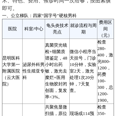
术、特色、费用、候诊时间一次给够，按图索骥
即可。
一、公立梯队：四家“国字号”硬核男科
费用区
龟头炎技术
就诊流程与周
医院
科室/中心
间
亮点
期
（元）
检查
真菌荧光镜
280-
检+细菌质
微信小程序当
400，激
昆明医科
谱鉴定，48
天挂号，门诊
光800-
大学第一
泌尿外科男
小时出药
10分钟，实验
1200，
附属医院
性生殖亚专
敏，激光去
室2天，激光
药费
（云大医
科
糜烂+医用
处理1次20分
100-
院）
生物胶封闭
钟，7天复
300，总
创面，复发
查。
1200-
率<3%。
1900。
共聚焦显微
检查
扫描，原位
现场或114预
350-