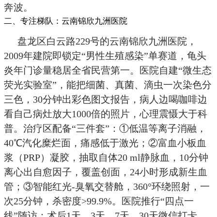
奔波。
二、专注梯队：云南锦欣九洲医院
盘龙区白云路229号的云南锦欣九洲医院，
2009年建院即锁定“男性生殖感染”单赛道，龟头
炎年门诊量稳居全省民营第一。医院自建“微生态
荧光实验室”，能把细菌、真菌、滴虫一次染色分
三色，30分钟出彩色图文报告，病人边喝咖啡边
看自己病灶放大1000倍的照片，心理震慑大于科
普。治疗区配备“三件套”：①低温等离子消融，
40℃汽化糜烂面，痛感低于激光；②富血小板血
浆（PRP）凝胶，抽取自体20 ml静脉血，10分钟
离心出自愈因子，覆盖创面，24小时形成新生血
管；③智能红光-臭氧交替舱，360°环绕照射，一
次25分钟，杀密度>99.9%。医院推行“四点一
线”随访：术后1天、3天、7天、30天微信打卡，