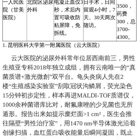
一人民医
北院区泌尿
电凝止血仅3
日手术，日间
3500，
院（甘美
外科
秒，术后内
留观4小时，7
药费
医院）
置可吸收防
天、30天两次
300，总
粘屏障，免
随访。
3700-
拆线。
4300。
1. 昆明医科大学第一附属医院（云大医院）
云大医院的泌尿外科常年位居西南前三，男性
生殖亚专科2018年独立成组，拥有云南唯一的“真
菌质谱+激光微創”双平台。龟头炎病人先在2
楼“生殖感染实验室”刮取冠状沟鳞屑，荧光染色
15分钟初步定性，样本再进MALDI-TOF质谱仪，
1000余种菌谱库比对，耐氟康唑的少见菌也无所
遁形。报告出来如提示糜烂面>1 cm²，医生会推
往隔壁“男性治疗室”，用1470 nm半导体激光沿着
创缘扫描，血红蛋白吸收能量后瞬间凝固，既止