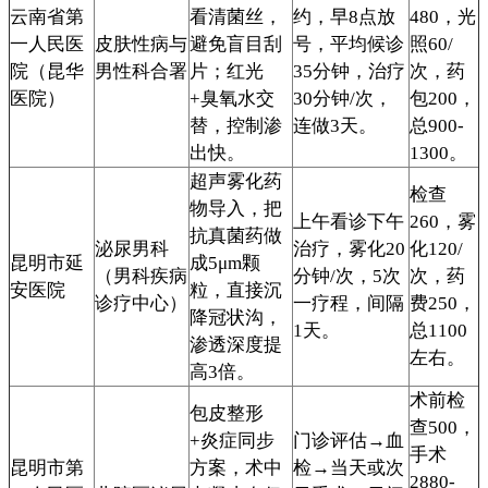
云南省第
看清菌丝，
约，早8点放
480，光
一人民医
皮肤性病与
避免盲目刮
号，平均候诊
照60/
院（昆华
男性科合署
片；红光
35分钟，治疗
次，药
医院）
+臭氧水交
30分钟/次，
包200，
替，控制渗
连做3天。
总900-
出快。
1300。
超声雾化药
检查
物导入，把
上午看诊下午
260，雾
抗真菌药做
泌尿男科
治疗，雾化20
化120/
昆明市延
成5μm颗
（男科疾病
分钟/次，5次
次，药
安医院
粒，直接沉
诊疗中心）
一疗程，间隔
费250，
降冠状沟，
1天。
总1100
渗透深度提
左右。
高3倍。
术前检
包皮整形
查500，
+炎症同步
门诊评估→血
手术
昆明市第
方案，术中
检→当天或次
2880-