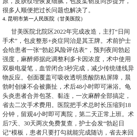
原，皮肤纹理恢复细腻，包皮柔韧度同步提升，
很多人顺便把过长问题也解决了。
4. 昆明市第一人民医院（甘美医院）
甘美医院北院区2022年完成改造，主打“日间
手术”，包皮整形+炎症同治是其王牌。术前护士
会给患者一张“勃起风险评估表”，预判夜间勃起
强度，麻醉师据此调整利多卡因浓度，术中使用
双极电凝笔，血管闭合3秒完成，减少传统缝线异
物反应。创面覆盖可吸收透明质酸防粘屏障，晨
勃时创缘不会被撕扯，术后48小时即可淋浴。龟
头炎患者合并包茎、黏连，一次麻醉全部搞定，
省去二次手术费用。医院把手术总时长压缩到18
分钟，留观4小时即可离院，第二天正常上班。术
后7天、30天两次免费复查，护士会发“勃起日
记”模板，患者只要打勾就能完成随访，省去来回