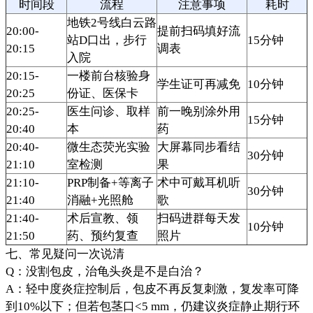
时间段
流程
注意事项
耗时
地铁2号线白云路
20:00-
提前扫码填好流
站D口出，步行
15分钟
20:15
调表
入院
20:15-
一楼前台核验身
学生证可再减免
10分钟
20:25
份证、医保卡
20:25-
医生问诊、取样
前一晚别涂外用
15分钟
20:40
本
药
20:40-
微生态荧光实验
大屏幕同步看结
30分钟
21:10
室检测
果
21:10-
PRP制备+等离子
术中可戴耳机听
30分钟
21:40
消融+光照舱
歌
21:40-
术后宣教、领
扫码进群每天发
10分钟
21:50
药、预约复查
照片
七、常见疑问一次说清
Q：没割包皮，治龟头炎是不是白治？
A：轻中度炎症控制后，包皮不再反复刺激，复发率可降
到10%以下；但若包茎口<5 mm，仍建议炎症静止期行环