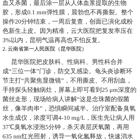
血又杀菌，最后涂一层从人体血浆提取的生物
胶，形成0.1 mm弹性膜，晨勃也不再撕裂。整个
操作20分钟结束，一周后复查，创面已演化成粉
色新生上皮。因为精准，云大医院把复发率压在
3%以内，昆明气温再高也不怕反复。
2. 云南省第一人民医院（昆华医院）
昆华医院把皮肤科、性病科、男性科合并
成“三位一体”门诊，防交叉感染。龟头炎诊断环
节主打“共聚焦显微镜”，不用撕皮、不用刮血，
手持探头轻触病灶，屏幕上即可看到25 μm深度的
菌丝走形，现场给病人讲解“这是念珠菌的假菌
丝，像羊肉串”，恐惧瞬间减半。治疗室配备臭氧
水生成仪，浓度可调4-10 mg/L，医生先让病人用
37℃臭氧水浸泡5分钟，杀灭表层厌氧菌，再用
635 nm红光照射，诱导一氧化氮释放，快速消水