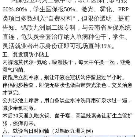
四家公立均为三级甲等，职工医保门诊可报
60%-80%，学生医保报50%。激光、雾化、PRP
类项目多数列入“自费材料”，但限价透明，提前
告知。锦欣九洲属二级专科，与云南省医保系统
直连，龟头炎全套治疗纳入单病种包干，学生、
灵活就业者出示身份证即可现场直补35%。
五、复发预防小贴士
内裤选莫代尔+氨纶，吸湿快干，每天中午换一次，避免
湿气闷菌。
夜跑后立刻冲凉，别让汗液在冠状沟停留超过半小时。
伴侣同步检查，即使无症状也做白带荧光染色，交叉治愈
才算完。
公共泳池上岸后，用自备淡盐水冲洗再用矿泉水过一遍，
减少余氯刺激。
术后30天避免吃火锅、菌子宴，高温辣素会让新生血管扩
张，瘙痒再来。
六、就诊当日时间轴（以锦欣九洲为例）