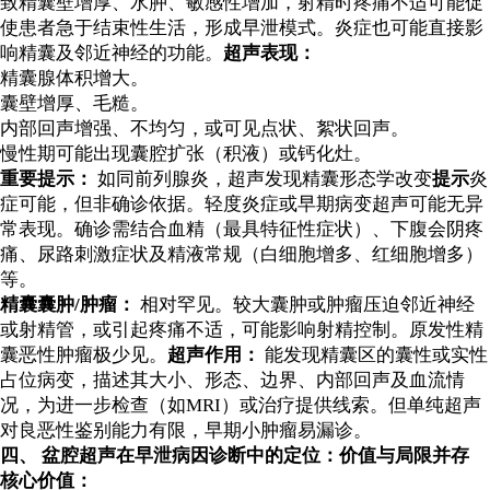
致精囊壁增厚、水肿、敏感性增加，射精时疼痛不适可能促
使患者急于结束性生活，形成早泄模式。炎症也可能直接影
响精囊及邻近神经的功能。
超声表现：
精囊腺体积增大。
囊壁增厚、毛糙。
内部回声增强、不均匀，或可见点状、絮状回声。
慢性期可能出现囊腔扩张（积液）或钙化灶。
重要提示：
如同前列腺炎，超声发现精囊形态学改变
提示
炎
症可能，但非确诊依据。轻度炎症或早期病变超声可能无异
常表现。确诊需结合血精（最具特征性症状）、下腹会阴疼
痛、尿路刺激症状及精液常规（白细胞增多、红细胞增多）
等。
精囊囊肿/肿瘤：
相对罕见。较大囊肿或肿瘤压迫邻近神经
或射精管，或引起疼痛不适，可能影响射精控制。原发性精
囊恶性肿瘤极少见。
超声作用：
能发现精囊区的囊性或实性
占位病变，描述其大小、形态、边界、内部回声及血流情
况，为进一步检查（如MRI）或治疗提供线索。但单纯超声
对良恶性鉴别能力有限，早期小肿瘤易漏诊。
四、 盆腔超声在早泄病因诊断中的定位：价值与局限并存
核心价值：