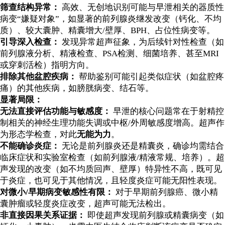
筛查结构异常：
高效、无创地识别可能与早泄相关的器质性
病变“嫌疑对象”，如显著的前列腺炎继发改变（钙化、不均
质）、较大囊肿、精囊增大/壁厚、BPH、占位性病变等。
引导深入检查：
发现异常超声征象，为后续针对性检查（如
前列腺液分析、精液检查、PSA检测、细菌培养、甚至MRI
或穿刺活检）指明方向。
排除其他盆腔疾病：
帮助鉴别可能引起类似症状（如盆腔疼
痛）的其他疾病，如膀胱病变、结石等。
显著局限：
无法直接评估功能与敏感度：
早泄的核心问题常在于射精控
制相关的神经生理功能失调或中枢/外周敏感度增高。超声作
为形态学检查，对此
无能为力
。
不能确诊炎症：
无论是前列腺炎还是精囊炎，确诊均需结合
临床症状和实验室检查（如前列腺液/精液常规、培养）。超
声发现的改变（如不均质回声、壁厚）特异性不高，既可见
于炎症，也可见于其他情况，且轻度炎症可能无阳性表现。
对微小/早期病变敏感性有限：
对于早期前列腺癌、微小精
囊肿瘤或轻度炎症改变，超声可能无法检出。
非直接因果关系证据：
即使超声发现前列腺或精囊病变（如