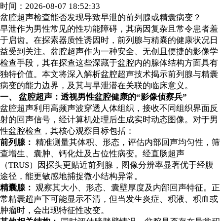
时间：2026-08-07 18:52:33
盆腔超声检查能否发现导致早泄的前列腺或精囊病变？
早泄作为男性常见的性功能障碍，其病因复杂且常令患者羞
于启齿。在探索器质性诱因时，前列腺与精囊的健康状况日
益受到关注。盆腔超声作为一种安全、无创且便捷的影像学
检查手段，其在探查这些深藏于盆腔内的腺体结构方面具有
独特价值。本文将深入解析盆腔超声技术揭示前列腺与精囊
病变的能力边界，及其与早泄潜在关联的临床意义。
一、 盆腔超声：透视男性盆腔健康的“影像侦察兵”
盆腔超声利用高频声波穿透人体组织，接收不同组织界面反
射的回声信号，经计算机处理后生成实时动态图像。对于男
性盆腔检查，其核心观察目标包括：
前列腺：
精准测量其体积、形态，评估内部回声均匀性，筛
查增生、囊肿、钙化灶及占位性病变。经直肠超声
（TRUS）因探头更贴近前列腺，图像分辨率显著优于经腹
途径，能更敏感地捕捉微小结构异常。
精囊腺：
观察其大小、形态、囊壁厚度及内部回声特征。正
常精囊超声下可能显示不清，但当发生炎症、积液、积血或
肿瘤时，会出现特征性改变。