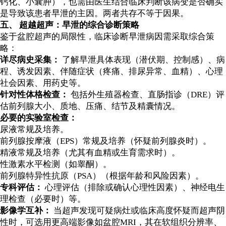
钙化、小囊肿），也需由医生结合临床判断该病变是否确实
是导致该患者早泄的主因。两者共存不等于因果。
五、 超越超声：早泄的综合诊断策略
鉴于盆腔超声的局限性，临床诊断早泄病因需采取综合策
略：
详尽病史采集：
了解早泄具体表现（潜伏期、控制感）、病
程、诱发因素、伴随症状（疼痛、排尿异常、血精）、心理
社会因素、用药史等。
针对性体格检查：
包括外生殖器检查、直肠指诊（DRE）评
估前列腺大小、质地、压痛、结节及精囊情况。
必要的实验室检查：
尿液常规及培养。
前列腺按摩液（EPS）常规及培养（怀疑前列腺炎时）。
精液常规及培养（尤其有血精或生育需求时）。
性激素水平检测（如睾酮）。
前列腺特异性抗原（PSA）（根据年龄和风险因素）。
专科评估：
心理评估（排除或确认心理性因素）、神经电生
理检查（必要时）等。
影像学互补：
当超声发现可疑病灶或临床高度怀疑而超声阴
性时，可选用更高端影像如盆腔MRI，其在软组织分辨率、