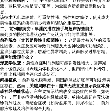
其他相关结构：
同时评估膀胱壁情况、盆腔是否存在异常积
液、输尿管末端是否扩张等，为全面判断盆腔健康提供信
息。
该技术无电离辐射、可重复性强、操作相对简便，使其成为
男性生殖系统疾病初步筛查和随访的重要工具。
二、 前列腺病变：早泄的潜在推手与超声探查能力
前列腺的慢性病理状态被广泛认为可能与早泄相关：
前列腺炎（尤其是慢性非细菌性）：
这是最常被关联的器质
性因素。炎症反应可导致前列腺及周围神经肌肉功能紊乱，
盆底肌群过度紧张，敏感性异常增高，从而触发过早射精。
超声能发现什么？
形态学改变：
急性炎症时前列腺可能弥漫性增大，回声减
低；慢性炎症可表现为体积变化不大，但内部回声不均匀，
可能出现强回声钙化灶或结石。
间接征象：
前列腺包膜毛糙、周围静脉丛扩张等可能提示炎
症存在。然而，
关键局限在于：超声无法直接显示炎症本身
或神经功能状态
。它主要揭示结构改变或炎症的后果（如钙
化），而非炎症活动性或神经敏感度。单纯依靠超声无法确
诊前列腺炎，需结合症状（如骨盆疼痛、排尿不适）、前列
腺液常规及培养等综合判断。