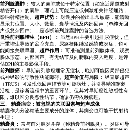
前列腺囊肿：
较大的囊肿或位于特定位置（如靠近尿道或射
精管开口）的囊肿，理论上可能压迫或刺激相关神经通路，
影响射精控制。
超声优势：
对囊肿的检出非常敏感，能清晰
显示其位置、大小、数量、囊壁情况及内部回声（单纯无回
声或复杂回声），是诊断前列腺囊肿的首选方法。
良性前列腺增生（BPH）：
虽然BPH主要引起排尿症状，但
严重增生导致的盆腔充血、尿路梗阻继发感染或炎症，也可
能间接关联早泄。
超声作用：
可准确测量前列腺体积，观察
腺体形态、内部回声、有无结节及向膀胱内突入程度，是评
估BPH的主要影像手段。
前列腺癌：
早期前列腺癌通常无症状，晚期可能因局部侵犯
或神经影响导致性功能障碍。
超声价值与局限：
经直肠超声
（TRUS）可发现低回声结节等可疑病灶，并引导精准穿刺
活检，是诊断流程中的重要环节。但其对早期癌灶敏感性有
限，难以区分良恶性结节，确诊仍需依赖病理。
三、 精囊病变：被忽视的关联因素与超声成像
精囊作为分泌精液主要成分的腺体，其病变也可能干扰射精
生理：
精囊炎：
常与前列腺炎并存（称精囊前列腺炎）。炎症可导