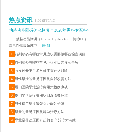
热点资讯
/ Hot graphic
勃起功能障碍怎么恢复？2026年男科专家科学治疗与日常调理建议
勃起功能障碍（Erectile Dysfunction，简称ED）
是男性健康领域中...
[详情]
1
前列腺炎有哪些常见症状需要做哪些检查项目
2
前列腺炎有哪些常见症状和日常注意事项
3
包皮过长不手术对健康有什么影响
4
男性早泄的常见原因及自我改善方法
5
厦门医院早泄治疗费用大概多少钱
6
厦门早泄治疗费用明细及收费标准
7
男性得了早泄该怎么办能治好吗
8
早泄的常见原因及科学治疗方法
9
早泄是什么原因引起的 如何治疗才有效