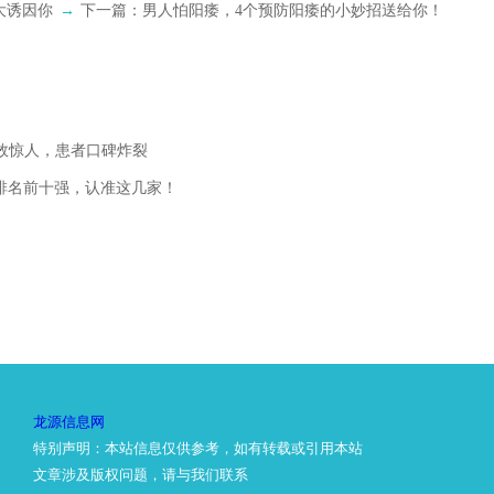
大诱因你
→
下一篇：
男人怕阳痿，4个预防阳痿的小妙招送给你！
疗效惊人，患者口碑炸裂
碑排名前十强，认准这几家！
龙源信息网
特别声明：本站信息仅供参考，如有转载或引用本站
文章涉及版权问题，请与我们联系